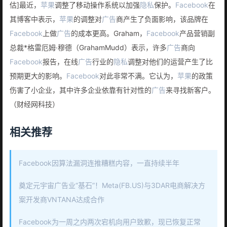
估]最近，
苹果
调整了移动操作系统以加强
隐私
保护。
Facebook
在
其博客中表示，
苹果
的调整对
广告
商产生了负面影响，该品牌在
Facebook
上做
广告
的成本更高。Graham，
Facebook
产品营销副
总裁*格雷厄姆·穆德（GrahamMudd）表示，许多
广告
商向
Facebook
报告，在线
广告
行业的
隐私
调整对他们的运营产生了比
预期更大的影响。
Facebook
对此非常不满。它认为，
苹果
的政策
伤害了小企业，其中许多企业依靠有针对性的
广告
来寻找新客户。
（财经网科技）
相关推荐
Facebook因算法漏洞连推糟糕内容，一直持续半年
奠定元宇宙广告业“基石”！Meta(FB.US)与3DAR电商解决方
案开发商VNTANA达成合作
Facebook为一周之内两次宕机向用户致歉，现已恢复正常