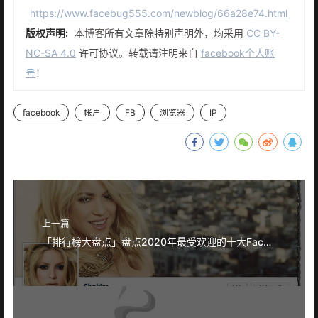
https://www.facebug555.com/newblog/66a28e74.html
版权声明:
本博客所有文章除特别声明外，均采用
CC BY-
NC-SA 4.0
许可协议。转载请注明来自
facebook个人账
号
！
facebook
帐户
FB
浏览器
IP
上一篇
「排行榜大盘点」盘点2020年最受欢迎的十大Facebook账号