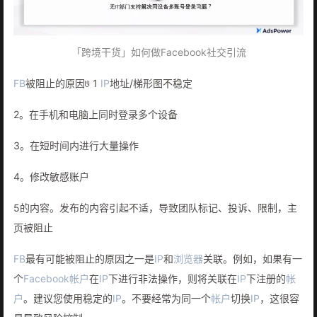
「跨境干货」如何做Facebook社交引流
FB
被阻止的原因𞓜 1
IP
地址/梯形图不稳定
2。在手机和电脑上同时登录多个设备
3。在短时间内进行大量操作
4。修改敏感账户
5的内容。发布的内容引起不适，导致团队标记、投诉、限制，主
页被阻止
FB
最有可能被阻止的原因之一是
IP
和
浏览器
关联。例如，如果有一
个
Facebook
帐户
在
IP
下进行非法操作，则将关联在
IP
下注册的
帐
户
。建议您使用稳定的
IP
。不要经常为同一个
帐户
切换
IP
，这很容