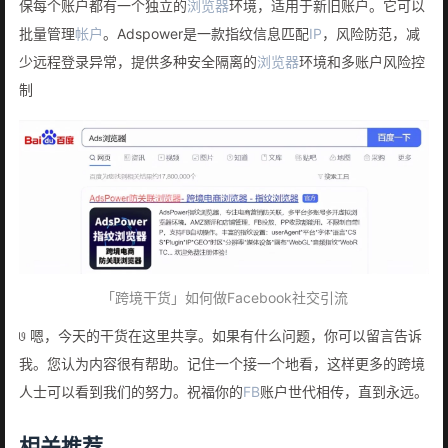
保每个账户都有一个独立的
浏览器
环境，适用于新旧账户。它可以
批量管理
帐户
。Adspower是一款指纹信息匹配
IP
，风险防范，减
少远程登录异常，提供多种安全隔离的
浏览器
环境和多账户风险控
制
「跨境干货」如何做Facebook社交引流
𞓜 嗯，今天的干货在这里共享。如果有什么问题，你可以留言告诉
我。您认为内容很有帮助。记住一个接一个地看，这样更多的跨境
人士可以看到我们的努力。祝福你的
FB
账户世代相传，直到永远。
相关推荐