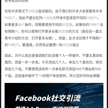
易导致风险控制
也有许多情况下
浏览器
是关联的。由于我们的许多大卖家都有许多
FB
帐户
，因此不建议在同一
浏览器
环境中登录到不同的
FB
帐户
。
如果是多
帐户
操作，则需要使用不同的
浏览器
。如果你的
FB
帐户
没
有限制
IP
，你可以使用打开更多谷歌
浏览器
的方法（我在前一篇文
章中介绍的方法：打开更多谷歌）。但是，此方法仅限于不限制
IP
的
FB
帐户
。要谨慎，仍然有必要使
IP
和
浏览器
独立
因此，为什么我总是强调我们应该像个人一样操作，不要太激进和
激烈，而是一步一步来。今天添加几个人，单击几个喜欢的，明天
添加几个组。不要使用该软件一次单击即可添加100个朋友和100
个组。这些操作破坏了
FB
的用户体验原则，所以您的号码会很酷