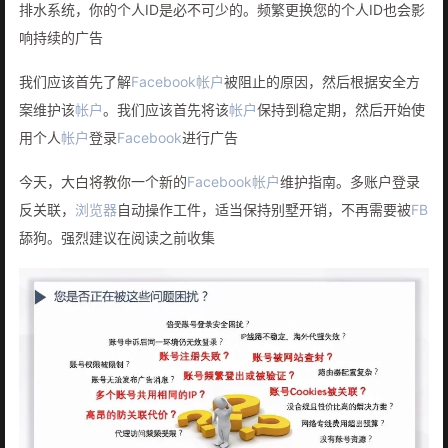
排水系统，你的个人ID是必不可少的。频繁更换您的个人ID也会影
响持续的广告
我们应该首先了解
Facebook
帐户
被阻止的原因，然后根据安全方
案维护该
帐户
。我们应该首先将该
帐户
保持到稳定期，然后开始使
用个人
帐户
登录
Facebook
进行广告
今天，大白将教你一个新的
Facebook
帐户
维护指南。多账户登录
反关联，
浏览器
自动操作工件，适当保持别墅开销，不再需要被
FB
舔狗。强烈建议在阅读之前收集