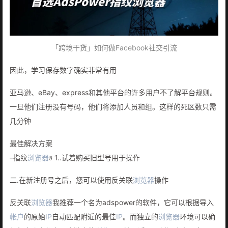
「跨境干货」如何做Facebook社交引流
因此，学习保存数字确实非常有用
亚马逊、eBay、express和其他平台的许多用户不了解平台规则。
一旦他们注册没有号码，他们将添加人员和组。这样的死区数只需
几分钟
最佳解决方案
–指纹
浏览器
𞓜 1..试着购买旧型号用于操作
二.在新注册号之后，您可以使用反关联
浏览器
操作
反关联
浏览器
我推荐一个名为adspower的软件，它可以根据导入
帐户
的原始
IP
自动匹配附近的最佳
IP
。而独立的
浏览器
环境可以确