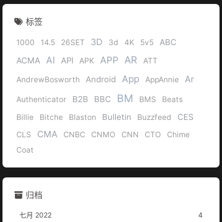
标签
3D
ABC
1000
14.5
26SET
3d
4K
5v5
AR
AI
APP
ACMA
API
APK
ATT
App
Ar
Android
AndrewBosworth
AppAnnie
BM
B2B
BBC
Authenticator
BMS
Beats
Bulletin
CES
Billie
Bitche
Blaston
Buzzfeed
CMA
CLS
CNBC
CNMO
CNN
CTO
Chime
Coat
归档
七月 2022
4