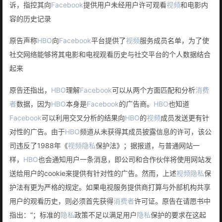
诉，指控其向
Facebook
提供用户未经用户许可观看
视频
和电影内
容的历史记录
原告声称
HBO
向
Facebook
平台提供了
视频
服务成员名单，为了使
社交网络能够将其电影和电视观看历史与社交平台的个人数据结合
起来
原告还指出，
HBO
理解
Facebook
可以从两个方面匹配和分析
消费
者
数据，因为
HBO
本身是
Facebook
的广告商。
HBO
也知道
Facebook
可以利用交叉分析的结果向
HBO
的
视频
成员发送更有针
对性的广告。由于
HBO
频道从未获得其成员披露信息的许可，该公
司违反了1988年《
视频
隐私
保护法》；据报道，与普通网站一
样，
HBO
也会通知用户一条消息，即公司和合作伙伴将使用网站发
送给用户的cookie来提供有针对性的广告。然而，上述
视频
隐私
保
护法有更为严格的规定。如果电视服务提供商打算与外部机构共享
用户的观看历史，则必须首先获得
消费者
许可证。原告在请愿书中
指出：“；标准的
隐私
政策不足以满足用户
隐私
保护的要求在这起