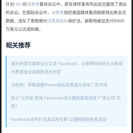
针对
HBO
的
消费者
集体诉讼中，原告律师事务所此前也赢得了类似
的诉讼。在那起诉讼中，
消费者
指控美国媒体集团赫斯特出售会员
数据，违反了密歇根州
消费者
隐私
保护法。赫斯特被迫支付5000
万美元以达成和解。
相关推荐
澳大利亚为媒体议价立法 Facebook、谷歌等科技巨头为新闻
付费或成全球趋势澳大利亚
分析师：苹果调整iPhone隐私政策或为进军广告市场
抢占“元宇宙”高地 Facebook改头换脸能否改变“广告公司”实
质？
Facebook宣布打击真实账号群 以遏制网络有害活动