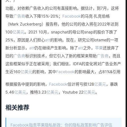
人：)
功能，对依赖广告收入的公司有直接影响。据估计，到7月，这将
导致
广告商
收入下降15%-20%；
Facebook
的马克·扎克伯格
（Mark Zuckerberg）报告称，他的公司的收入将在2022年达到
100
亿美元
。2021 10月，snapchat的母公司snap的股价下跌了
25%，原因是人们担心
att
的影响。现在，研究公司lotame的一项
新分析显示，
att
仍在继续产生影响。除了
att
之外，
苹果
还放弃了
旧的
广告商
标识别技术，但它引入了新的框架来帮助
广告商
，而且
这些框架似乎正在被采用；我们相信，IDFA的变化将对广告业务产
生近160
亿美元
的影响，其中
Facebook
的影响最大，占81%&引用
根据报告中提到的影响，
Facebook
估计将亏损128
亿美元
，暴跌
5.46
亿美元
，推特3.23
亿美元
，Youtube 22
亿美元
。
相关推荐
Facebook指责苹果隐私新政：你的隐私政策影响广告评估