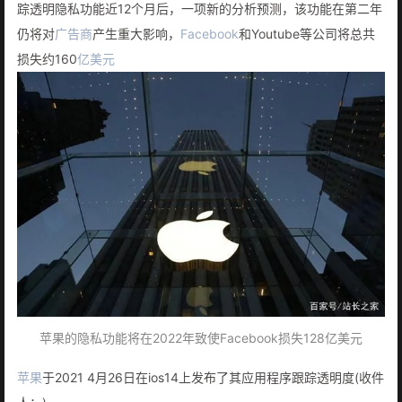
踪透明隐私功能近12个月后，一项新的分析预测，该功能在第二年
仍将对
广告商
产生重大影响，
Facebook
和Youtube等公司将总共
损失约160
亿美元
苹果的隐私功能将在2022年致使Facebook损失128亿美元
苹果
于2021 4月26日在ios14上发布了其应用程序跟踪透明度(收件